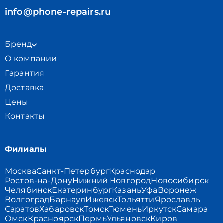
info@phone-repairs.ru
Бренд
О компании
Гарантия
Доставка
Цены
Контакты
Филиалы
Москва
Санкт-Петербург
Краснодар
Ростов-на-Дону
Нижний Новгород
Новосибирск
Челябинск
Екатеринбург
Казань
Уфа
Воронеж
Волгоград
Барнаул
Ижевск
Тольятти
Ярославль
Саратов
Хабаровск
Томск
Тюмень
Иркутск
Самара
Омск
Красноярск
Пермь
Ульяновск
Киров