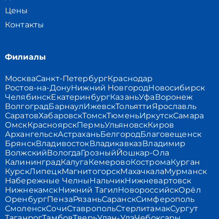
Цены
Контакты
Филиалы
Москва
Санкт-Петербург
Краснодар
Ростов-на-Дону
Нижний Новгород
Новосибирск
Челябинск
Екатеринбург
Казань
Уфа
Воронеж
Волгоград
Барнаул
Ижевск
Тольятти
Ярославль
Саратов
Хабаровск
Томск
Тюмень
Иркутск
Самара
Омск
Красноярск
Пермь
Ульяновск
Киров
Архангельск
Астрахань
Белгород
Благовещенск
Брянск
Владивосток
Владикавказ
Владимир
Волжский
Вологда
Грозный
Йошкар-Ола
Калининград
Калуга
Кемерово
Кострома
Курган
Курск
Липецк
Магнитогорск
Махачкала
Мурманск
Набережные Челны
Нальчик
Нижневартовск
Нижнекамск
Нижний Тагил
Новороссийск
Орёл
Оренбург
Пенза
Рязань
Саранск
Симферополь
Смоленск
Сочи
Ставрополь
Стерлитамак
Сургут
Таганрог
Тамбов
Тверь
Улан-Удэ
Чебоксары