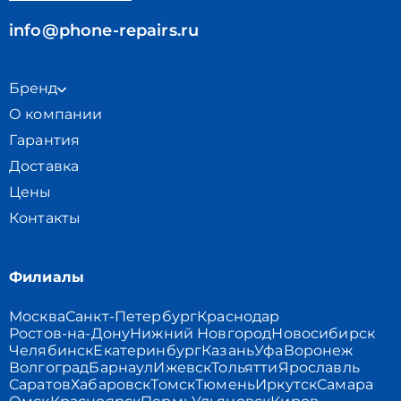
info@phone-repairs.ru
Бренд
О компании
Гарантия
Доставка
Цены
Контакты
Филиалы
Москва
Санкт-Петербург
Краснодар
Ростов-на-Дону
Нижний Новгород
Новосибирск
Челябинск
Екатеринбург
Казань
Уфа
Воронеж
Волгоград
Барнаул
Ижевск
Тольятти
Ярославль
Саратов
Хабаровск
Томск
Тюмень
Иркутск
Самара