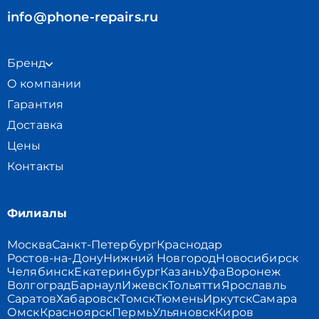
info@phone-repairs.ru
Бренд
О компании
Гарантия
Доставка
Цены
Контакты
Филиалы
Москва
Санкт-Петербург
Краснодар
Ростов-на-Дону
Нижний Новгород
Новосибирск
Челябинск
Екатеринбург
Казань
Уфа
Воронеж
Волгоград
Барнаул
Ижевск
Тольятти
Ярославль
Саратов
Хабаровск
Томск
Тюмень
Иркутск
Самара
Омск
Красноярск
Пермь
Ульяновск
Киров